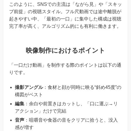
このように、SNSでの主流は「ながら見」や「スキッ
プ前提」の視聴スタイル。フル尺動画では途中離脱が
起きやすい中、「最初の一口」に集中した構成は視聴
完了率が高く、アルゴリズム的にも有利に働きます。
映像制作におけるポイント
「一口だけ動画」を制作する際のポイントは以下の通
りです。
撮影アングル
：食材と顔が同時に映る“斜め45度”の
構図がベスト
編集
：余白や前置きはカットし、「口に運ぶ→リ
アクション」だけで完結
音声
：咀嚼音や食器の音をクリアに拾うと、没入
感が増す